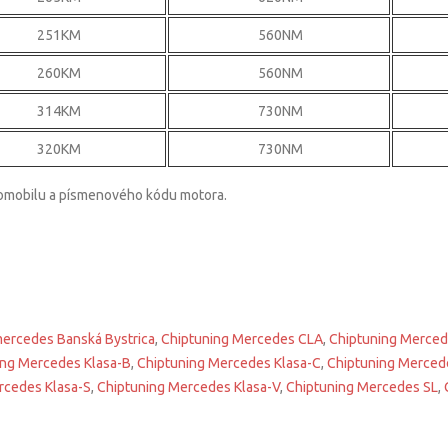
251KM
560NM
260KM
560NM
314KM
730NM
320KM
730NM
tomobilu a písmenového kódu motora.
mercedes Banská Bystrica
,
Chiptuning Mercedes CLA
,
Chiptuning Merced
ing Mercedes Klasa-B
,
Chiptuning Mercedes Klasa-C
,
Chiptuning Merced
rcedes Klasa-S
,
Chiptuning Mercedes Klasa-V
,
Chiptuning Mercedes SL
,