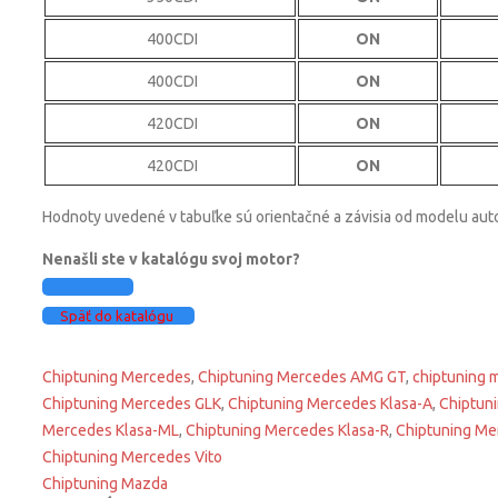
400CDI
ON
400CDI
ON
420CDI
ON
420CDI
ON
Hodnoty uvedené v tabuľke sú orientačné a závisia od modelu au
Nenašli ste v katalógu svoj motor?
Kontakt!
Späť do katalógu
Chiptuning Mercedes
,
Chiptuning Mercedes AMG GT
,
chiptuning 
Chiptuning Mercedes GLK
,
Chiptuning Mercedes Klasa-A
,
Chiptun
Mercedes Klasa-ML
,
Chiptuning Mercedes Klasa-R
,
Chiptuning Me
Chiptuning Mercedes Vito
Post
Chiptuning Mazda