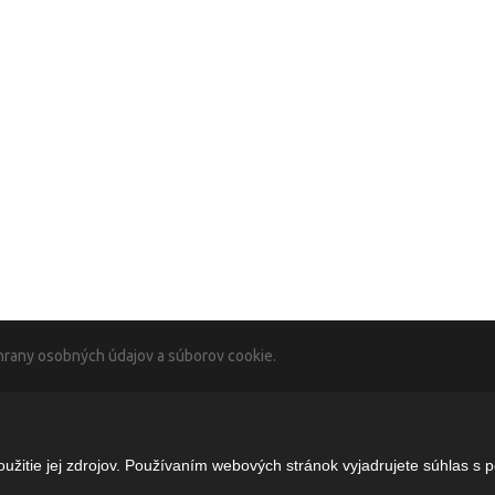
rany osobných údajov a súborov cookie.
žitie jej zdrojov. Používaním webových stránok vyjadrujete súhlas s 