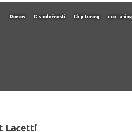
Domov
O spoločnosti
Chip tuning
eco tuning
 Lacetti