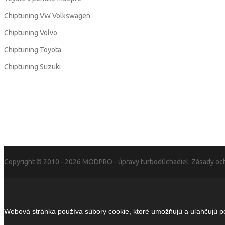
Chiptuning VW Volkswagen
Chiptuning Volvo
Chiptuning Toyota
Chiptuning Suzuki
Copyright © 2010 - 2026
MODPRO
- úpravy turbodúchadiel.
Zásady och
Webová stránka používa súbory cookie, ktoré umožňujú a uľahčujú pou