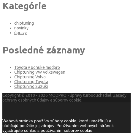
Kategórie
chiptuning
novinky
úpravy
Posledné záznamy
Toyota v ponuke modpro
Chiptuning VW Volkswagen
Chiptuning Volvo
Chiptuning Toyota
Chiptuning Suzuki
Copyright © 2010 - 2026
MODPRO
- úpravy turbodúchadiel.
Zásady
ochrany osobných údajov a súborov cookie.
Webová stránka používa súbory cookie, ktoré umožňujú a
uľahčujú použitie jej zdrojov. Používaním webových stránok
vyjadrujete súhlas s používaním súborov cookie.