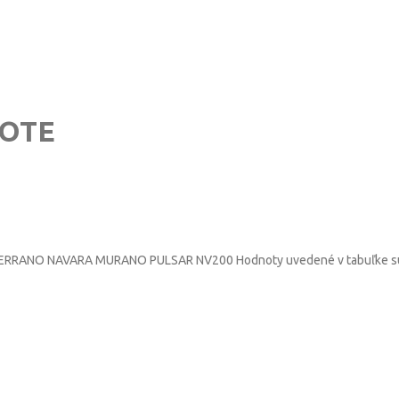
NOTE
RRANO NAVARA MURANO PULSAR NV200 Hodnoty uvedené v tabuľke sú or