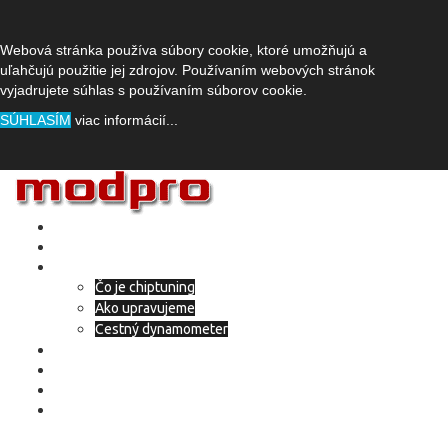
Webová stránka používa súbory cookie, ktoré umožňujú a
uľahčujú použitie jej zdrojov. Používaním webových stránok
vyjadrujete súhlas s používaním súborov cookie.
SÚHLASÍM
viac informácií...
Skip
to
content
Domov
O spoločnosti
Chip tuning
Čo je chiptuning
Ako upravujeme
Cestný dynamometer
eco tuning
Adblue – SCR systém
Deaktivácia EGR
Kontakt