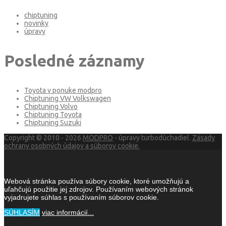
chiptuning
novinky
úpravy
Posledné záznamy
Toyota v ponuke modpro
Chiptuning VW Volkswagen
Chiptuning Volvo
Chiptuning Toyota
Chiptuning Suzuki
Copyright © 2010 - 2026
MODPRO
- úpravy turbodúchadiel.
Zásady
ochrany osobných údajov a súborov cookie.
Webová stránka používa súbory cookie, ktoré umožňujú a
uľahčujú použitie jej zdrojov. Používaním webových stránok
vyjadrujete súhlas s používaním súborov cookie.
SÚHLASÍM
viac informácií...