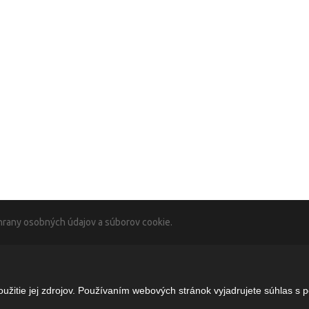
rany osobných údajov a súborov cookie.
žitie jej zdrojov. Používaním webových stránok vyjadrujete súhlas s 