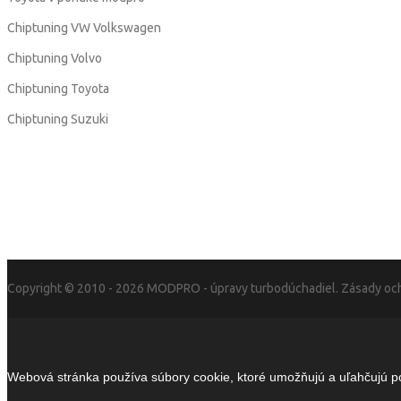
Chiptuning VW Volkswagen
Chiptuning Volvo
Chiptuning Toyota
Chiptuning Suzuki
Copyright © 2010 - 2026
MODPRO
- úpravy turbodúchadiel.
Zásady och
Webová stránka používa súbory cookie, ktoré umožňujú a uľahčujú pou