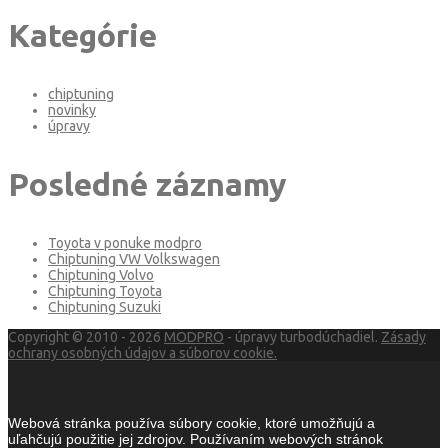
Kategórie
chiptuning
novinky
úpravy
Posledné záznamy
Toyota v ponuke modpro
Chiptuning VW Volkswagen
Chiptuning Volvo
Chiptuning Toyota
Chiptuning Suzuki
Copyright © 2010 - 2026
MODPRO
- úpravy turbodúchadiel.
Zásady
ochrany osobných údajov a súborov cookie.
Webová stránka používa súbory cookie, ktoré umožňujú a
uľahčujú použitie jej zdrojov. Používaním webových stránok