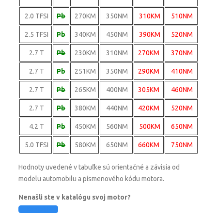
2.0 TFSI
Pb
270KM
350NM
310KM
510NM
2.5 TFSI
Pb
340KM
450NM
390KM
520NM
2.7 T
Pb
230KM
310NM
270KM
370NM
2.7 T
Pb
251KM
350NM
290KM
410NM
2.7 T
Pb
265KM
400NM
305KM
460NM
2.7 T
Pb
380KM
440NM
420KM
520NM
4.2 T
Pb
450KM
560NM
500KM
650NM
5.0 TFSI
Pb
580KM
650NM
660KM
750NM
Hodnoty uvedené v tabuľke sú orientačné a závisia od
modelu automobilu a písmenového kódu motora.
Nenašli ste v katalógu svoj motor?
Kontakt!