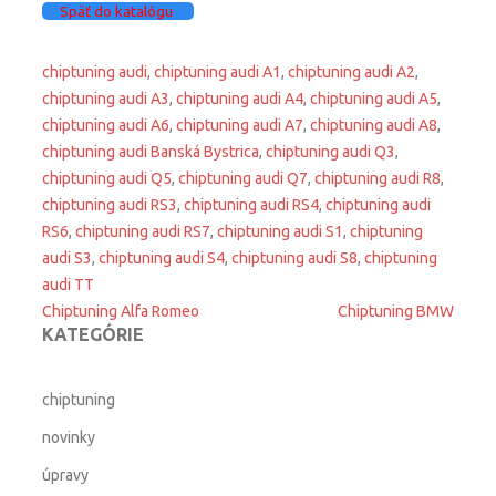
Späť do katalógu
chiptuning audi
,
chiptuning audi A1
,
chiptuning audi A2
,
chiptuning audi A3
,
chiptuning audi A4
,
chiptuning audi A5
,
chiptuning audi A6
,
chiptuning audi A7
,
chiptuning audi A8
,
chiptuning audi Banská Bystrica
,
chiptuning audi Q3
,
chiptuning audi Q5
,
chiptuning audi Q7
,
chiptuning audi R8
,
chiptuning audi RS3
,
chiptuning audi RS4
,
chiptuning audi
RS6
,
chiptuning audi RS7
,
chiptuning audi S1
,
chiptuning
audi S3
,
chiptuning audi S4
,
chiptuning audi S8
,
chiptuning
audi TT
Post
Chiptuning Alfa Romeo
Chiptuning BMW
KATEGÓRIE
navigation
chiptuning
novinky
úpravy