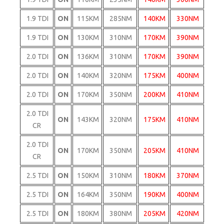
1.9 TDI
ON
115KM
285NM
140KM
330NM
1.9 TDI
ON
130KM
310NM
170KM
390NM
2.0 TDI
ON
136KM
310NM
170KM
390NM
2.0 TDI
ON
140KM
320NM
175KM
400NM
2.0 TDI
ON
170KM
350NM
200KM
410NM
2.0 TDI
ON
143KM
320NM
175KM
410NM
CR
2.0 TDI
ON
170KM
350NM
205KM
410NM
CR
2.5 TDI
ON
150KM
310NM
180KM
370NM
2.5 TDI
ON
164KM
350NM
190KM
400NM
2.5 TDI
ON
180KM
380NM
205KM
420NM