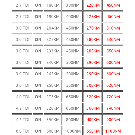
2.7 TDI
ON
180KM
380NM
220KM
450NM
2.7 TDI
ON
190KM
400NM
225KM
460NM
3.0 TDI
ON
204KM
450NM
270KM
510NM
3.0 TDI
ON
225KM
450NM
280KM
530NM
3.0 TDI
ON
233KM
450NM
285KM
550NM
3.0 TDI
ON
240KM
500NM
290KM
600NM
3.0 TDI
ON
245KM
500NM
290KM
600NM
3.0 TDI
ON
250KM
550NM
300KM
620NM
4.0 TDI
ON
275KM
650NM
320KM
720NM
4.2 TDI
ON
326KM
650NM
360KM
740NM
4.2 TDI
ON
350KM
800NM
400KM
900NM
6.0 TDI
ON
500KM
1000NM
550KM
1100NM