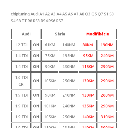
chiptuning Audi A1 A2 A3 A4 A5 A6 A7 A8 Q3 Q5 Q7 S1 S3
S4 S8 TT R8 RS3 RS4 RS6 RS7
Audi
Séria
Modifikácie
1.2 TDI
ON
61KM
140NM
80KM
190NM
1.4 TDI
ON
75KM
195NM
95KM
240NM
1.4 TDI
ON
90KM
230NM
115KM
290NM
1.6 TDI
ON
105KM
250NM
130KM
290NM
CR
1.9 TDI
ON
90KM
210NM
120KM
260NM
1.9 TDI
ON
101KM
240NM
135KM
290NM
1.9 TDI
ON
105KM
250NM
140KM
310NM
1.9 TDI
ON
110KM
235NM
140KM
300NM