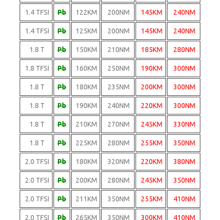
1.4 TFSI
Pb
122KM
200NM
145KM
240NM
1.4 TFSI
Pb
125KM
200NM
145KM
240NM
1.8 T
Pb
150KM
210NM
185KM
280NM
1.8 TFSI
Pb
160KM
250NM
190KM
300NM
1.8 T
Pb
180KM
235NM
200KM
300NM
1.8 T
Pb
190KM
240NM
220KM
300NM
1.8 T
Pb
210KM
270NM
245KM
330NM
1.8 T
Pb
225KM
280NM
255KM
350NM
2.0 TFSI
Pb
180KM
320NM
220KM
380NM
2.0 TFSI
Pb
200KM
280NM
245KM
350NM
2.0 TFSI
Pb
211KM
350NM
255KM
410NM
2.0 TFSI
Pb
265KM
350NM
300KM
410NM